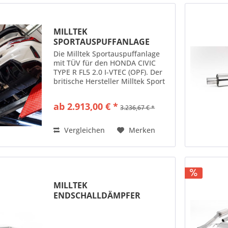
MILLTEK
SPORTAUSPUFFANLAGE
(TÜV) PASSEND FÜR...
Die Milltek Sportauspuffanlage
mit TÜV für den HONDA CIVIC
TYPE R FL5 2.0 I-VTEC (OPF). Der
britische Hersteller Milltek Sport
fertigt seine Sportauspuffanlagen
komplett aus Edelstahl. Der
ab 2.913,00 € *
3.236,67 € *
Rohrdurchmesser dieser
Sportauspuffanlage liegt...
Vergleichen
Merken
MILLTEK
ENDSCHALLDÄMPFER
HONDA CIVIC TYPE R FK8