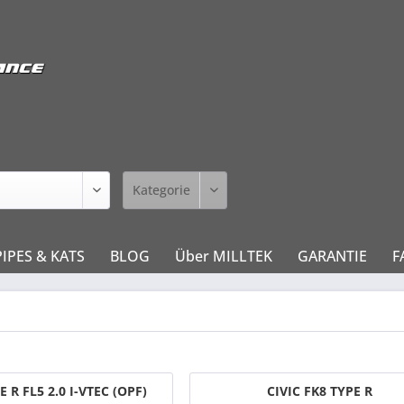
IPES & KATS
BLOG
Über MILLTEK
GARANTIE
F
E R FL5 2.0 I-VTEC (OPF)
CIVIC FK8 TYPE R