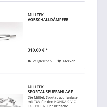
MILLTEK
VORSCHALLDÄMPFER
HONDA CIVIC TYPE R FK8
310,00 € *
Vergleichen
Merken
MILLTEK
SPORTAUSPUFFANLAGE
(TÜV) PASSEND FÜR...
Die Milltek Sportauspuffanlage
mit TÜV für den HONDA CIVIC
FK8 TYPE R. Der britische