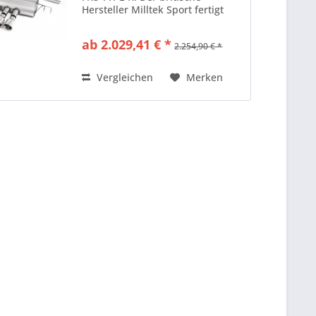
Hersteller Milltek Sport fertigt
seine Sportauspuffanlagen
komplett aus Edelstahl. Der
ab 2.029,41 € *
2.254,90 € *
Rohrdurchmesser dieser
Sportauspuffanlage liegt bei 76
mm ....
Vergleichen
Merken