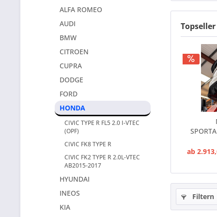
ALFA ROMEO
AUDI
Topseller
BMW
CITROEN
CUPRA
DODGE
FORD
HONDA
CIVIC TYPE R FL5 2.0 I-VTEC
SPORTA
(OPF)
(TÜV) 
CIVIC FK8 TYPE R
ab 2.913,
CIVIC FK2 TYPE R 2.0L-VTEC
AB2015-2017
HYUNDAI
INEOS
Filtern
KIA