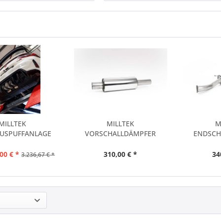
MILLTEK
MILLTEK
M
USPUFFANLAGE
VORSCHALLDÄMPFER
ENDSCH
PASSEND FÜR...
HONDA CIVIC TYPE R FK8
HONDA CI
00 € *
310,00 € *
34
3.236,67 € *