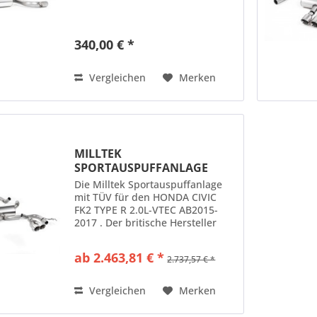
340,00 € *
Vergleichen
Merken
MILLTEK
SPORTAUSPUFFANLAGE
(TÜV) PASSEND FÜR...
Die Milltek Sportauspuffanlage
mit TÜV für den HONDA CIVIC
FK2 TYPE R 2.0L-VTEC AB2015-
2017 . Der britische Hersteller
Milltek Sport fertigt seine
Sportauspuffanlagen komplett
ab 2.463,81 € *
2.737,57 € *
aus Edelstahl. Der
Rohrdurchmesser dieser
Sportauspuffanlage...
Vergleichen
Merken