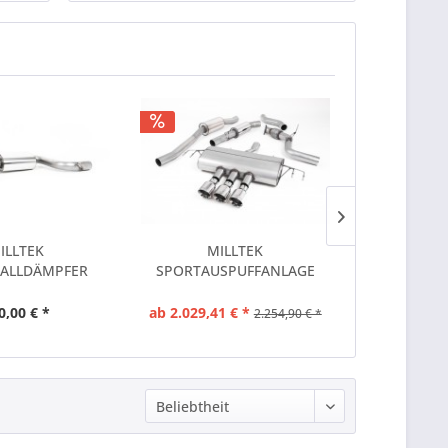
2017
ILLTEK
MILLTEK
MI
ALLDÄMPFER
SPORTAUSPUFFANLAGE
SPORTAUS
VIC TYPE R FK8
(TÜV) PASSEND FÜR...
(TÜV) PAS
0,00 € *
ab 2.029,41 € *
ab 2.463,81
2.254,90 € *